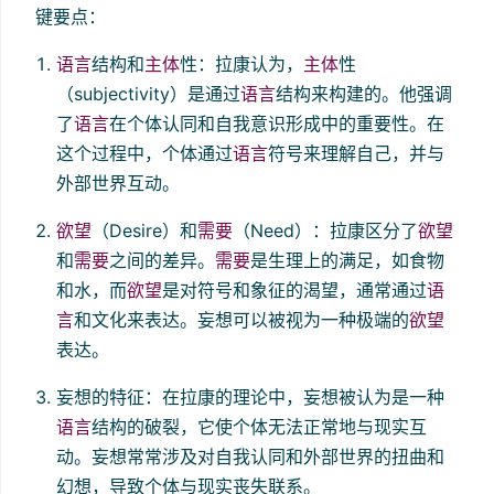
键要点：
语言
结构和
主体
性：拉康认为，
主体
性
（subjectivity）是通过
语言
结构来构建的。他强调
了
语言
在个体认同和自我意识形成中的重要性。在
这个过程中，个体通过
语言
符号来理解自己，并与
外部世界互动。
欲望
（Desire）和
需要
（Need）：拉康区分了
欲望
和
需要
之间的差异。
需要
是生理上的满足，如食物
和水，而
欲望
是对符号和象征的渴望，通常通过
语
言
和文化来表达。妄想可以被视为一种极端的
欲望
表达。
妄想的特征：在拉康的理论中，妄想被认为是一种
语言
结构的破裂，它使个体无法正常地与现实互
动。妄想常常涉及对自我认同和外部世界的扭曲和
幻想，导致个体与现实丧失联系。