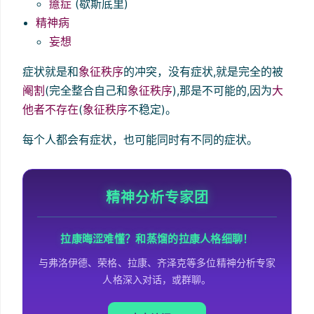
癔症
(歇斯底里)
精神病
妄想
症状就是和
象征秩序
的冲突，没有症状,就是完全的被
阉割
(完全整合自己和
象征秩序
),那是不可能的,因为
大
他者不存在
(
象征秩序
不稳定)。
每个人都会有症状，也可能同时有不同的症状。
精神分析专家团
拉康晦涩难懂？和蒸馏的拉康人格细聊！
与弗洛伊德、荣格、拉康、齐泽克等多位精神分析专家
人格深入对话，或群聊。