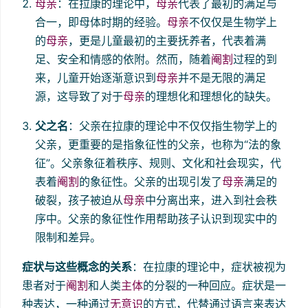
母亲
：在拉康的理论中，
母亲
代表了最初的满足与
合一，即母体时期的经验。
母亲
不仅仅是生物学上
的
母亲
，更是儿童最初的主要抚养者，代表着满
足、安全和情感的依附。然而，随着
阉割
过程的到
来，儿童开始逐渐意识到
母亲
并不是无限的满足
源，这导致了对于
母亲
的理想化和理想化的缺失。
父之名
：父亲在拉康的理论中不仅仅指生物学上的
父亲，更重要的是指象征性的父亲，也称为“法的象
征”。父亲象征着秩序、规则、文化和社会现实，代
表着
阉割
的象征性。父亲的出现引发了
母亲
满足的
破裂，孩子被迫从
母亲
中分离出来，进入到社会秩
序中。父亲的象征性作用帮助孩子认识到现实中的
限制和差异。
症状与这些概念的关系
：在拉康的理论中，症状被视为
患者对于
阉割
和人类
主体
的分裂的一种回应。症状是一
种表达，一种通过
无意识
的方式，代替通过语言来表达