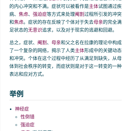
的内心冲突和不满。症状可以被看作是
主体
试图通过疾
病、
焦虑
、
强迫症
等方式来处理
阉割
过程所引发的冲突
和
焦虑
。症状的存在反映了个体对于失去
母亲
的完全满
足状态的
无意识
追求，以及对于现实的逃避和回避。
总之，症状、
阉割
、
母亲
和父之名在拉康的理论中构成
了一个复杂的网络，揭示了人类
主体
形成中的关键动态
和冲突。个体在这个过程中经历了从满足到缺失，从母
体到社会秩序的转变，而症状则是对于这一转变的一种
表达和应对方式。
举例
神经症
性倒错
强迫症