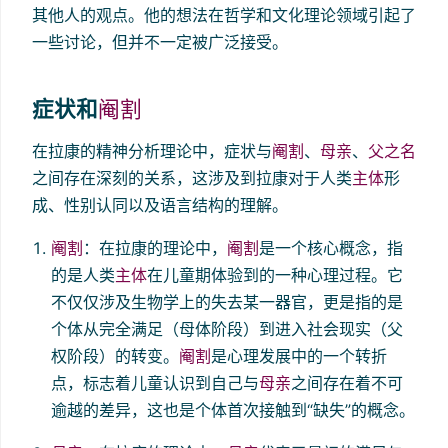
其他人的观点。他的想法在哲学和文化理论领域引起了
一些讨论，但并不一定被广泛接受。
症状和
阉割
在拉康的精神分析理论中，症状与
阉割
、
母亲
、
父之名
之间存在深刻的关系，这涉及到拉康对于人类
主体
形
成、性别认同以及语言结构的理解。
阉割
：在拉康的理论中，
阉割
是一个核心概念，指
的是人类
主体
在儿童期体验到的一种心理过程。它
不仅仅涉及生物学上的失去某一器官，更是指的是
个体从完全满足（母体阶段）到进入社会现实（父
权阶段）的转变。
阉割
是心理发展中的一个转折
点，标志着儿童认识到自己与
母亲
之间存在着不可
逾越的差异，这也是个体首次接触到“缺失”的概念。