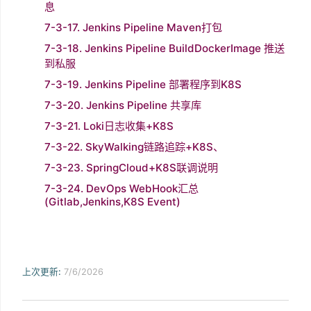
息
7-3-17. Jenkins Pipeline Maven打包
7-3-18. Jenkins Pipeline BuildDockerImage 推送
到私服
7-3-19. Jenkins Pipeline 部署程序到K8S
7-3-20. Jenkins Pipeline 共享库
7-3-21. Loki日志收集+K8S
7-3-22. SkyWalking链路追踪+K8S、
7-3-23. SpringCloud+K8S联调说明
7-3-24. DevOps WebHook汇总
(Gitlab,Jenkins,K8S Event)
上次更新:
7/6/2026