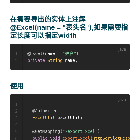
在需要导出的实体上注解
@Excel(name = "表头名"),如果需要指
定长度可以指定width
@Excel
(
name 
=
"姓名"
)
1
private
String
 name
;
2
使用
1
@Autowired
2
ExcelUtil
 excelUtil
;
3
4
@GetMapping
(
"/exportExcel"
)
5
public
void
exportExcel
(
HttpServletResponse
6