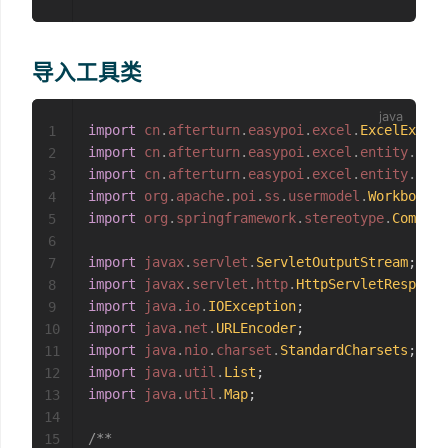
导入工具类
import
cn
.
afterturn
.
easypoi
.
excel
.
ExcelExport
1
import
cn
.
afterturn
.
easypoi
.
excel
.
entity
.
Expo
2
import
cn
.
afterturn
.
easypoi
.
excel
.
entity
.
enmu
3
import
org
.
apache
.
poi
.
ss
.
usermodel
.
Workbook
;
4
import
org
.
springframework
.
stereotype
.
Compone
5
6
import
javax
.
servlet
.
ServletOutputStream
;
7
import
javax
.
servlet
.
http
.
HttpServletResponse
8
import
java
.
io
.
IOException
;
9
import
java
.
net
.
URLEncoder
;
10
import
java
.
nio
.
charset
.
StandardCharsets
;
11
import
java
.
util
.
List
;
12
import
java
.
util
.
Map
;
13
14
/**

15