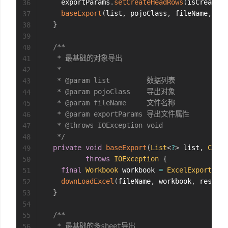
    exportParams
.
setCreateHeadRows
(
isCreateHe
36
baseExport
(
list
,
 pojoClass
,
 fileName
,
 exp
37
}
38
39
/**

40
   * 最基础的对象导出

41
   *

42
   * @param list         数据列表

43
   * @param pojoClass    导出对象

44
   * @param fileName     文件名称

45
   * @param exportParams 导出文件属性

46
   * @throws IOException void

47
   */
48
private
void
baseExport
(
List
<
?
>
 list
,
Class
49
throws
IOException
{
50
final
Workbook
 workbook 
=
ExcelExportUtil
51
downLoadExcel
(
fileName
,
 workbook
,
 respons
52
}
53
54
/**

55
   * 最基础的多sheet导出

56