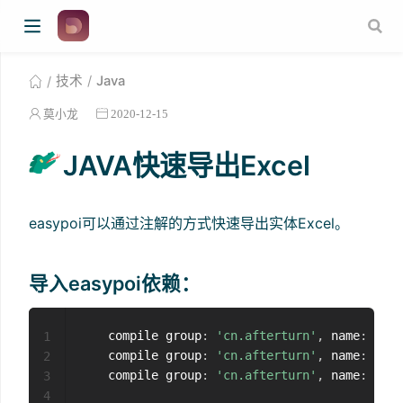
技术
Java
莫小龙
2020-12-15
JAVA快速导出Excel
easypoi可以通过注解的方式快速导出实体Excel。
导入easypoi依赖：
    compile group
:
'cn.afterturn'
,
 name
:
'eas
1
    compile group
:
'cn.afterturn'
,
 name
:
'eas
2
    compile group
:
'cn.afterturn'
,
 name
:
'eas
3
4