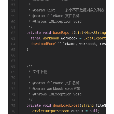
   *

57
   * @param list     多个不同数据对象的列表

58
   * @param fileName 文件名称

59
   * @throws IOException void

60
   */
61
private
void
baseExport
(
List
<
Map
<
String
,
Ob
62
final
Workbook
 workbook 
=
ExcelExportUtil
63
downLoadExcel
(
fileName
,
 workbook
,
 respons
64
}
65
66
67
/**

68
   * 文件下载

69
   *

70
   * @param fileName 文件名称

71
   * @param workbook exce对象

72
   * @throws IOException void

73
   */
74
private
void
downLoadExcel
(
String
 fileName
,
75
ServletOutputStream
 output 
=
null
;
76