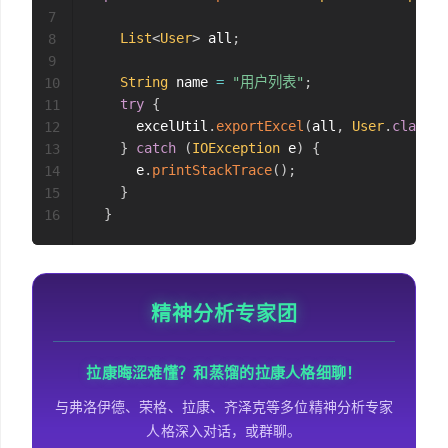
7
List
<
User
>
 all
;
8
9
String
 name 
=
"用户列表"
;
10
try
{
11
      excelUtil
.
exportExcel
(
all
,
User
.
class
,
 
12
}
catch
(
IOException
 e
)
{
13
      e
.
printStackTrace
(
)
;
14
}
15
}
16
精神分析专家团
拉康晦涩难懂？和蒸馏的拉康人格细聊！
与弗洛伊德、荣格、拉康、齐泽克等多位精神分析专家
人格深入对话，或群聊。