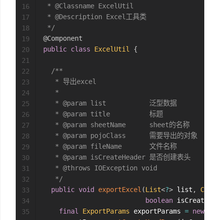
 * @Classname ExcelUtil

16
 * @Description Excel工具类

17
 */
18
@Component
19
public
class
ExcelUtil
{
20
21
/**

22
   * 导出excel

23
   *

24
   * @param list           泛型数据

25
   * @param title          标题

26
   * @param sheetName      sheet的名称

27
   * @param pojoClass      需要导出的对象

28
   * @param fileName       文件名称

29
   * @param isCreateHeader 是否创建表头

30
   * @throws IOException void

31
   */
32
public
void
exportExcel
(
List
<
?
>
 list
,
Class
33
boolean
 isCreateHea
34
final
ExportParams
 exportParams 
=
new
Exp
35