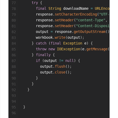
try
{
77
final
String
 downloadName 
=
URLEncoder
.
78
      response
.
setCharacterEncoding
(
"UTF-8"
)
;
79
      response
.
setHeader
(
"content-Type"
,
"app
80
      response
.
setHeader
(
"Content-Disposition
81
      output 
=
 response
.
getOutputStream
(
)
;
82
      workbook
.
write
(
output
)
;
83
}
catch
(
final
Exception
 e
)
{
84
throw
new
IOException
(
e
.
getMessage
(
)
)
;
85
}
finally
{
86
if
(
output 
!=
null
)
{
87
        output
.
flush
(
)
;
88
        output
.
close
(
)
;
89
}
90
}
91
}
92
93
94
}
95
96