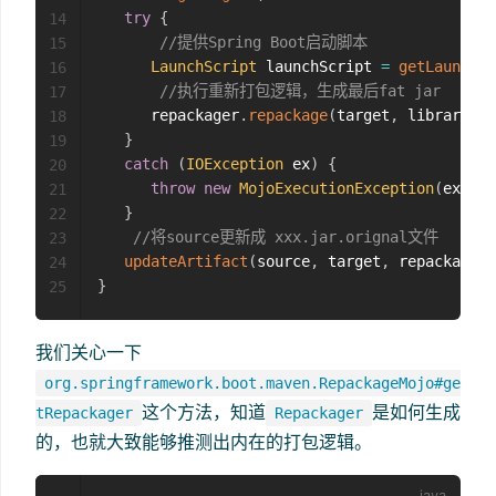
try
{
14
//提供Spring Boot启动脚本
15
LaunchScript
 launchScript 
=
getLaunchSc
16
//执行重新打包逻辑，生成最后fat jar
17
      repackager
.
repackage
(
target
,
 libraries
,
18
}
19
catch
(
IOException
 ex
)
{
20
throw
new
MojoExecutionException
(
ex
.
get
21
}
22
//将source更新成 xxx.jar.orignal文件
23
updateArtifact
(
source
,
 target
,
 repackager
.
24
}
25
我们关心一下
org.springframework.boot.maven.RepackageMojo#ge
这个方法，知道
是如何生成
tRepackager
Repackager
的，也就大致能够推测出内在的打包逻辑。