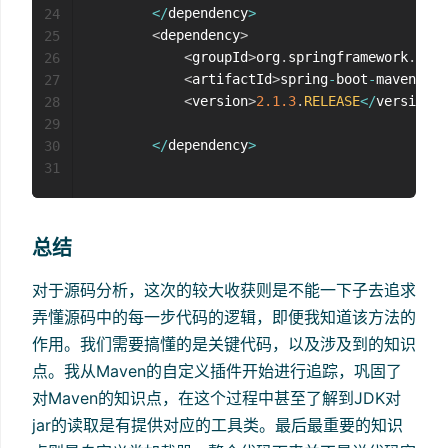
<
/
dependency
>
24
<
dependency
>
25
<
groupId
>
org
.
springframework
.
boot
26
<
artifactId
>
spring
-
boot
-
maven
-
plu
27
<
version
>
2.1
.3
.
RELEASE
<
/
version
>
28
29
<
/
dependency
>
30
31
总结
对于源码分析，这次的较大收获则是不能一下子去追求
弄懂源码中的每一步代码的逻辑，即便我知道该方法的
作用。我们需要搞懂的是关键代码，以及涉及到的知识
点。我从Maven的自定义插件开始进行追踪，巩固了
对Maven的知识点，在这个过程中甚至了解到JDK对
jar的读取是有提供对应的工具类。最后最重要的知识