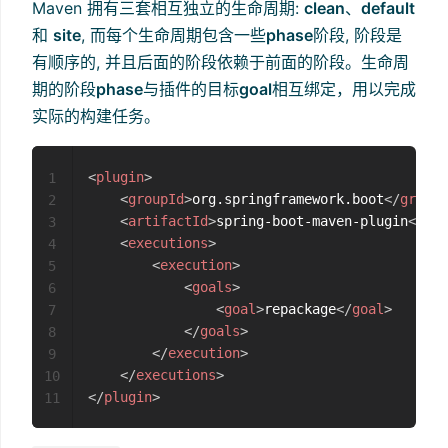
Maven 拥有三套相互独立的生命周期:
clean
、
default
和
site
, 而每个生命周期包含一些
phase
阶段, 阶段是
有顺序的, 并且后面的阶段依赖于前面的阶段。生命周
期的阶段
phase
与插件的目标
goal
相互绑定，用以完成
实际的构建任务。
<
plugin
>
1
<
groupId
>
org.springframework.boot
</
groupI
2
<
artifactId
>
spring-boot-maven-plugin
</
art
3
<
executions
>
4
<
execution
>
5
<
goals
>
6
<
goal
>
repackage
</
goal
>
7
</
goals
>
8
</
execution
>
9
</
executions
>
10
</
plugin
>
11