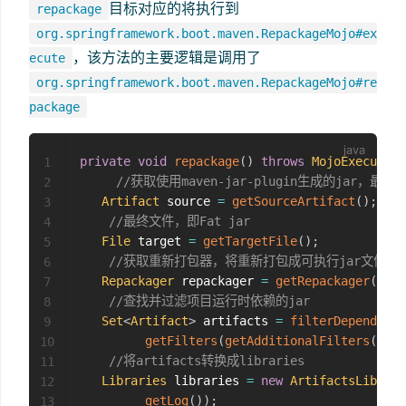
目标对应的将执行到
repackage
org.springframework.boot.maven.RepackageMojo#ex
，该方法的主要逻辑是调用了
ecute
org.springframework.boot.maven.RepackageMojo#re
package
private
void
repackage
(
)
throws
MojoExecution
1
//获取使用maven-jar-plugin生成的jar，最终
2
Artifact
 source 
=
getSourceArtifact
(
)
;
3
//最终文件，即Fat jar
4
File
 target 
=
getTargetFile
(
)
;
5
//获取重新打包器，将重新打包成可执行jar文件
6
Repackager
 repackager 
=
getRepackager
(
sour
7
//查找并过滤项目运行时依赖的jar
8
Set
<
Artifact
>
 artifacts 
=
filterDependenci
9
getFilters
(
getAdditionalFilters
(
)
)
)
;
10
//将artifacts转换成libraries
11
Libraries
 libraries 
=
new
ArtifactsLibrari
12
getLog
(
)
)
;
13