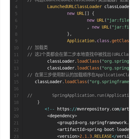
3
LaunchedURLClassLoader
 classLoader 
=
4
new
URL
[
]
{
5
new
URL
(
"jar:file:/E:
6
,
new
URL
(
"jar:file:/
7
}
,
8
Application
.
class
.
getClassLoa
9
// 加载类
10
// 这2个类都会在第二步本地查找中被找出(URLClassLoad
11
        classLoader
.
loadClass
(
"org.springfram
12
        classLoader
.
loadClass
(
"org.springfra
13
// 在第三步使用默认的加载顺序在ApplicationClassL
14
   classLoader
.
loadClass
(
"org.springframework
15
16
//        SpringApplication.run(Application.c
17
}
18
<
!
--
 https
:
/
/
mvnrepository
.
com
/
artifac
19
<
dependency
>
20
<
groupId
>
org
.
springframework
.
boot
21
<
artifactId
>
spring
-
boot
-
loader
<
/
a
22
<
version
>
2.1
.3
.
RELEASE
<
/
version
>
23