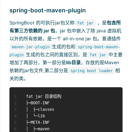
spring-boot-maven-plugin
SpringBoot 的可执行jar包又称
，是
包含所
fat jar
有第三方依赖的 jar 包
，jar 包中嵌入了除 java 虚拟机
以外的所有依赖，是一个 all-in-one jar 包。普通插件
生成的包和
maven-jar-plugin
spring-boot-maven-
生成的包之间的直接区别，是
中主要
plugin
fat jar
增加了两部分，第一部分是
lib目录
，存放的是Maven
依赖的jar包文件,第二部分是
相
spring boot loader
关的类。
fat jar 目录结构

1
├─BOOT-INF

2
│  ├─classes

3
│  └─lib

4
├─META-INF

5
│  ├─maven

6