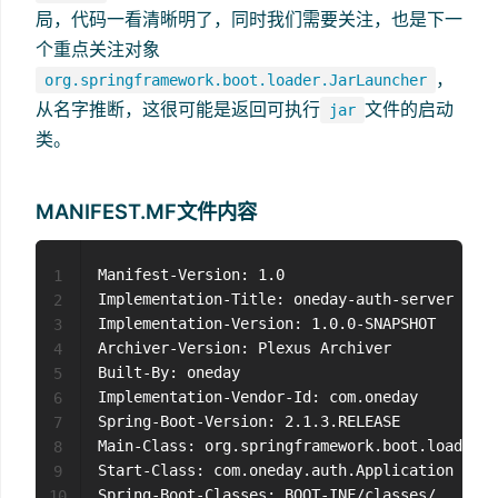
局，代码一看清晰明了，同时我们需要关注，也是下一
个重点关注对象
，
org.springframework.boot.loader.JarLauncher
从名字推断，这很可能是返回可执行
文件的启动
jar
类。
MANIFEST.MF文件内容
Manifest-Version: 1.0

1
Implementation-Title: oneday-auth-server

2
Implementation-Version: 1.0.0-SNAPSHOT

3
Archiver-Version: Plexus Archiver

4
Built-By: oneday

5
Implementation-Vendor-Id: com.oneday

6
Spring-Boot-Version: 2.1.3.RELEASE

7
Main-Class: org.springframework.boot.loader.J
8
Start-Class: com.oneday.auth.Application

9
Spring-Boot-Classes: BOOT-INF/classes/

10