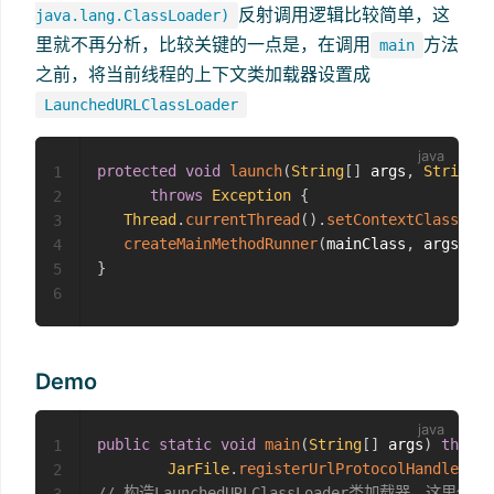
反射调用逻辑比较简单，这
java.lang.ClassLoader)
里就不再分析，比较关键的一点是，在调用
方法
main
之前，将当前线程的上下文类加载器设置成
LaunchedURLClassLoader
protected
void
launch
(
String
[
]
 args
,
String
 m
1
throws
Exception
{
2
Thread
.
currentThread
(
)
.
setContextClassLoad
3
createMainMethodRunner
(
mainClass
,
 args
,
 cl
4
}
5
6
Demo
public
static
void
main
(
String
[
]
 args
)
throws
1
JarFile
.
registerUrlProtocolHandler
(
)
;
2
// 构造LaunchedURLClassLoader类加载器，这里使用了