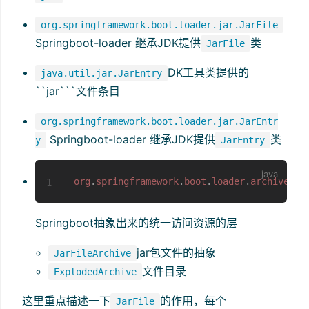
org.springframework.boot.loader.jar.JarFile
Springboot-loader 继承JDK提供
类
JarFile
DK工具类提供的
java.util.jar.JarEntry
``jar```文件条目
org.springframework.boot.loader.jar.JarEntr
Springboot-loader 继承JDK提供
类
y
JarEntry
org
.
springframework
.
boot
.
loader
.
archive
.
Ar
1
Springboot抽象出来的统一访问资源的层
jar包文件的抽象
JarFileArchive
文件目录
ExplodedArchive
这里重点描述一下
的作用，每个
JarFile