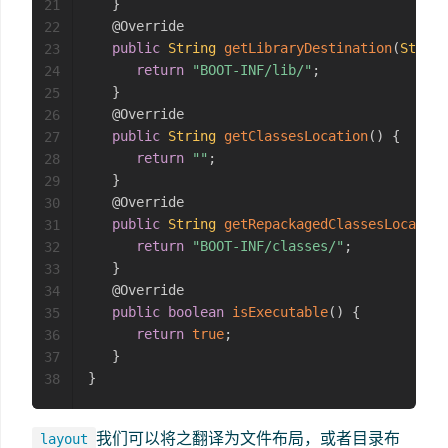
}
21
@Override
22
public
String
getLibraryDestination
(
String
23
return
"BOOT-INF/lib/"
;
24
}
25
@Override
26
public
String
getClassesLocation
(
)
{
27
return
""
;
28
}
29
@Override
30
public
String
getRepackagedClassesLocation
31
return
"BOOT-INF/classes/"
;
32
}
33
@Override
34
public
boolean
isExecutable
(
)
{
35
return
true
;
36
}
37
}
38
我们可以将之翻译为文件布局，或者目录布
layout