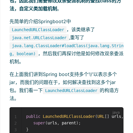
包，因此我们需要修改双亲委派机制的查找class的方
法，自定义类加载机制
。
先简单的介绍Springboot2中
，该类继承了
LaunchedURLClassLoader
,重写了
java.net.URLClassLoader
java.lang.ClassLoader#loadClass(java.lang.Strin
，然后我们再探讨他是如何修改双亲委派
g, boolean)
机制。
在上面我们讲到Spring boot支持多个’!/‘以表示多个
jar，而我们的问题在于，如何解决查找到这多个jar
包。我们看一下
的构造方
LaunchedURLClassLoader
法。
public
LaunchedURLClassLoader
(
URL
[
]
 urls
,
Cla
1
super
(
urls
,
 parent
)
;
2
}
3