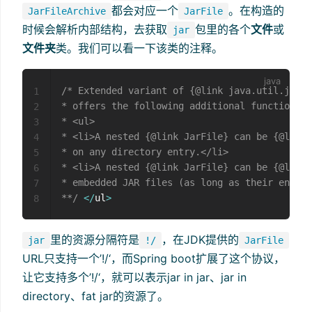
都会对应一个
。在构造的
JarFileArchive
JarFile
时候会解析内部结构，去获取
包里的各个
文件
或
jar
文件夹
类。我们可以看一下该类的注释。
/* Extended variant of {@link java.util.jar.J
1
* offers the following additional functionali
2
* <ul>

3
* <li>A nested {@link JarFile} can be {@link 
4
* on any directory entry.</li>

5
* <li>A nested {@link JarFile} can be {@link 
6
* embedded JAR files (as long as their entry 
7
**/
<
/
ul
>
8
里的资源分隔符是
，在JDK提供的
jar
!/
JarFile
URL只支持一个’!/‘，而Spring boot扩展了这个协议，
让它支持多个’!/‘，就可以表示jar in jar、jar in
directory、fat jar的资源了。