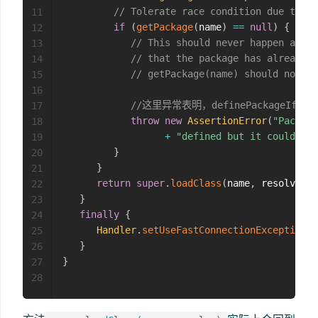
// Tolerate race condition due to be
11
if
(
getPackage
(
name
)
==
null
)
{
12
// This should never happen as th
13
// that the package has already b
14
// getPackage(name) should not re
15
16
//这里异常表明，definePackageI
17
throw
new
AssertionError
(
"Package
18
+
"defined but it could not
19
}
20
}
21
return
super
.
loadClass
(
name
,
 resolve
)
;
22
}
23
finally
{
24
Handler
.
setUseFastConnectionExceptions
(
25
}
26
}
27
28