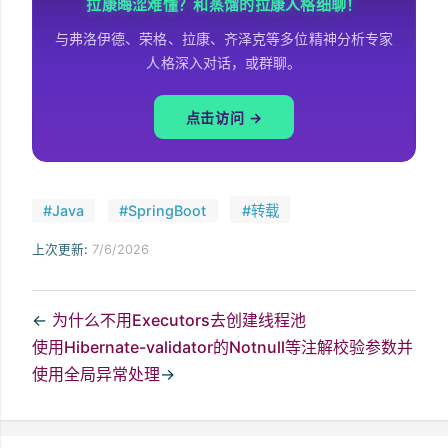
拉康晦涩难懂？和蒸馏的拉康人格细聊！
与弗洛伊德、荣格、拉康、齐泽克等多位精神分析专家
人格深入对话，或群聊。
点击访问 →
#Java
#SpringBoot
#转载
上次更新:
7/6/2026
←
为什么不用Executors去创建线程池
使用Hibernate-validator的Notnull等注解校验参数并
使用全局异常处理
→