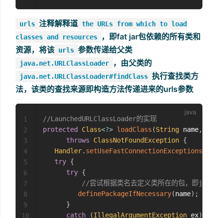
注释解释道
urls
the URLs from which to load
，即fat jar包依赖的所有类和
classes and resources
资源，将该
参数传递给父类
urls
，由父类的
java.net.URLClassLoader
执行查找类方
java.net.URLClassLoader#findClass
法，该类的查找来源即构造方法传递进来的urls参数
//LaunchedURLClassLoader的实现
1
protected
Class
<
?
>
loadClass
(
String
 name
,
boo
2
throws
ClassNotFoundException
{
3
Handler
.
setUseFastConnectionExceptions
(
tru
4
try
{
5
try
{
6
7
definePackageIfNecessary
(
name
)
;
8
}
9
catch
(
IllegalArgumentException
 ex
)
{
10