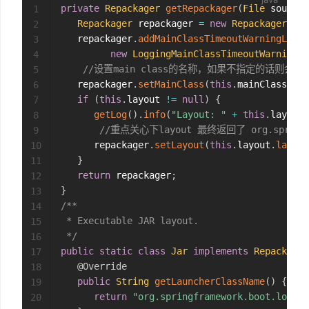
private
Repackager
getRepackager
(
File
 source
)
1
Repackager
 repackager 
=
new
Repackager
(
sou
2
   repackager
.
addMainClassTimeoutWarningListe
3
new
LoggingMainClassTimeoutWarningLi
4
//设置main class的名称，如果不指定的话则会查找第一个
5
   repackager
.
setMainClass
(
this
.
mainClass
)
;
6
if
(
this
.
layout 
!=
null
)
{
7
getLog
(
)
.
info
(
"Layout: "
+
this
.
layout
)
8
//重点关心下layout 最终返回了 org.springfram
9
      repackager
.
setLayout
(
this
.
layout
.
layout
10
}
11
return
 repackager
;
12
}
13
/**

14
 * Executable JAR layout.

15
 */
16
public
static
class
Jar
implements
Repackagin
17
@Override
18
public
String
getLauncherClassName
(
)
{
19
return
"org.springframework.boot.loader
20