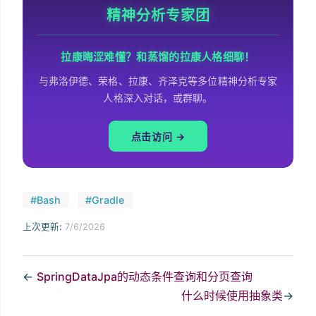
精神分析专家团
拉康晦涩难懂？和蒸馏的拉康人格细聊！
与弗洛伊德、荣格、拉康、齐泽克等多位精神分析专家
人格深入对话，或群聊。
点击访问 →
#Bash
#Gradle
上次更新:
7/6/2026
←
SpringDataJpa的动态条件查询和分页查询
什么时候使用抽象类
→