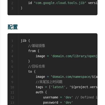
    id 
"com.google.cloud.tools.jib"
 version 
"
2
}
3
配置
jib 
{
1
//基础镜像
2
    from 
{
3
        image 
=
'domain.com/library/openjdk:1
4
}
5
//目标仓库
6
    to 
{
7
        image 
=
"domain.com/namespace/
${
artif
8
//末尾加上时间戳
9
        tags 
=
[
'latest'
,
"
${
project
.
version
}
10
        auth 
{
11
            username 
=
'dev'
// Defined in 'g
12
            password 
=
'dev'
13