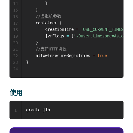
}
14
}
15
//虚拟机参数
16
    container 
{
17
        creationTime 
=
'USE_CURRENT_TIMESTAMP
18
        jvmFlags 
=
[
'-Duser.timezone=Asia/Sha
19
}
20
//支持HTTP协议
21
    allowInsecureRegistries 
=
true
22
}
23
24
使用
1