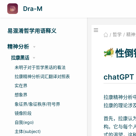
Dra-M
易混淆哲学用语释义
哲学
精神
精神分析
性倒错
拉康黑话
未明子对于哲学黑话的看法
chatGPT
拉康精神分析词汇翻译对照表
实在界
想象界
拉康精神分析中
象征界/象征秩序/符号界
拉康的理论涉
镜像阶段
首先，拉康认
自我(ego)
构。它与每个
主体(subject)
式的渴望，这