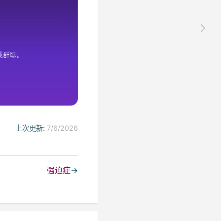
或群聊。
上次更新:
7/6/2026
强迫症
→