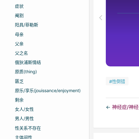
症状
阉割
阳具/菲勒斯
母亲
父亲
父之名
俄狄浦斯情结
原质(thing)
匮乏
#性倒错
原乐/享乐(jouissance/enjoyment)
剩余
←
神经症/神经官
女人/女性
男人/男性
性关系不存在
主体间性