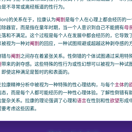
为是不寻常或离经叛道的性行为。
ration)的关系在于，拉康认为
阉割
是每个人在心理上都会经历的一
切除器官，而是指在童年时期，当一个人意识到自己不能拥有
母
失落和不满足。这个过程是每个人在发展中都会经历的，它导致
以被视为一种对
阉割
的回应，一种试图规避或超越这种剥夺感的
倒错与
阉割
之间存在着紧张关系。性倒错的个体试图通过采用特
割
带来的剥夺感。这些特殊的性行为或性幻想可以被视为一种试
，即使这种满足是暂时的和表面的。
在拉康精神分析中被视为一种特殊的性心理结构，与每个
主体
的
病态，而是每个人都可能经历的一种性心理体验。了解性倒错有
的复杂关系。拉康的理论强调了心理和
语言
在性别和性
欲望
形成
需要考虑这些因素。