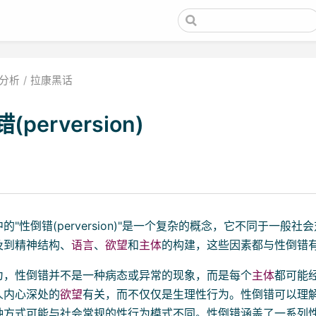
分析
拉康黑话
(perversion)
的"性倒错(perversion)"是一个复杂的概念，它不同于一般
及到精神结构、
语言
、
欲望
和
主体
的构建，这些因素都与性倒错
为，性倒错并不是一种病态或异常的现象，而是每个
主体
都可能
人内心深处的
欲望
有关，而不仅仅是生理性行为。性倒错可以理
种方式可能与社会常规的性行为模式不同。性倒错涵盖了一系列