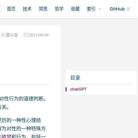
(op
首页
技术
冥思
哲学
收藏
索引
GitHub
莫小龙
2023-08-09
目录
chatGPT
社会对性行为的道德判断。
有关。
经历的一种性心理结
解为对性的一种特殊方
性
欲望
和行为，包括一