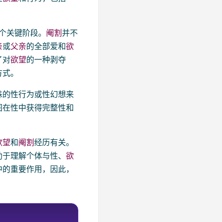
个关键阶段。
阉割
并不
亲
或
父亲
的全部爱和
欲
了对
欲望
的一种剥夺
方式。
殊的性行为或性幻想来
图在性中获得完整性和
欲望
和
阉割
经历有关。
助于理解个体与性、
欲
中的重要作用，因此，