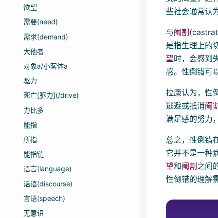
欲望
些社会通常认
需要(need)
与
阉割
(cast
需求(demand)
是指生理上的
大他者
望
时，会感到
对象a/小客体a
感。性倒错可
驱力
拉康认为，性
死亡[驱力](/drive)
逃避或抵消
阉
力比多
满足感的努力
能指
总之，性倒错
所指
它并不是一种
能指链
望
和
阉割
之间
语言(language)
性倒错的理解
话语(discourse)
言语(speech)
无意识