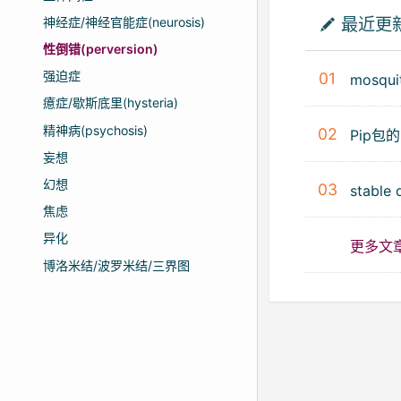
神经症/神经官能症(neurosis)
最近更
性倒错(perversion)
强迫症
01
mosqu
癔症/歇斯底里(hysteria)
精神病(psychosis)
02
Pip包
妄想
幻想
03
stable
焦虑
异化
更多文
博洛米结/波罗米结/三界图