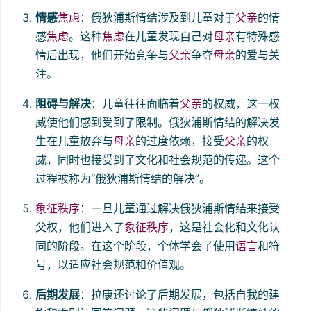
情感
焦虑
：俄狄浦斯情结涉及到儿童对于
父亲
的情
感
焦虑
。这种
焦虑
在儿童发现自己对
母亲
有特殊感
情后出现，他们开始竞争与
父亲
争夺
母亲
的爱与关
注。
阻碍与解决
：儿童往往面临着
父亲
的权威，这一权
威使他们感到受到了限制。俄狄浦斯情结的解决发
生在儿童放弃与
母亲
的过度依赖，接受
父亲
的权
威，同时也接受到了文化和社会规范的传递。这个
过程被称为“俄狄浦斯情结的解决”。
象征秩序
：一旦儿童通过解决俄狄浦斯情结来接受
父权，他们进入了
象征秩序
，这是社会化和文化认
同的阶段。在这个阶段，个体学会了使用
语言
和符
号，以适应社会规范和价值观。
后期发展
：拉康还讨论了后期发展，包括自我的建