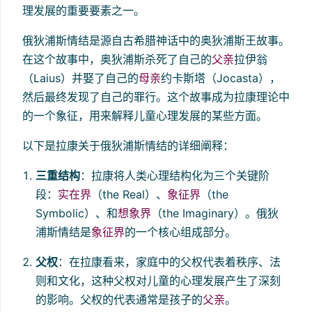
理发展的重要要素之一。
俄狄浦斯情结是源自古希腊神话中的奥狄浦斯王故事。
在这个故事中，奥狄浦斯杀死了自己的
父亲
拉伊翁
（Laius）并娶了自己的
母亲
约卡斯塔（Jocasta），
然后最终发现了自己的罪行。这个故事成为拉康理论中
的一个象征，用来解释儿童心理发展的某些方面。
以下是拉康关于俄狄浦斯情结的详细阐释：
三重结构
：拉康将人类心理结构化为三个关键阶
段：
实在界
（the Real）、
象征界
（the
Symbolic）、和
想象界
（the Imaginary）。俄狄
浦斯情结是
象征界
的一个核心组成部分。
父权
：在拉康看来，家庭中的父权代表着秩序、法
则和文化，这种父权对儿童的心理发展产生了深刻
的影响。父权的代表通常是孩子的
父亲
。