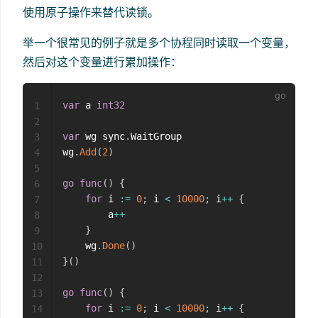
使用原子操作来替代读锁。
举一个很常见的例子就是多个协程同时读取一个变量，
然后对这个变量进行累加操作：
var
 a 
int32
1
2
var
 wg sync
.
WaitGroup

3
wg
.
Add
(
2
)
4
5
go
func
(
)
{
6
for
 i 
:=
0
;
 i 
<
10000
;
 i
++
{
7
        a
++
8
}
9
    wg
.
Done
(
)
10
}
(
)
11
12
go
func
(
)
{
13
for
 i 
:=
0
;
 i 
<
10000
;
 i
++
{
14