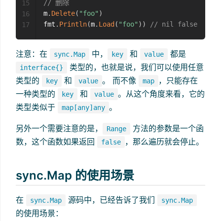
// 删除
15
m
.
Delete
(
"foo"
)
16
fmt
.
Println
(
m
.
Load
(
"foo"
)
)
// nil false
17
注意：在
中，
和
都是
sync.Map
key
value
类型的，也就是说，我们可以使用任意
interface{}
类型的
和
。 而不像
，只能存在
key
value
map
一种类型的
和
。从这个角度来看，它的
key
value
类型类似于
。
map[any]any
另外一个需要注意的是，
方法的参数是一个函
Range
数，这个函数如果返回
，那么遍历就会停止。
false
sync.Map 的使用场景
在
源码中，已经告诉了我们
sync.Map
sync.Map
的使用场景：