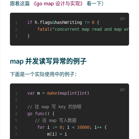
跟着这篇
《go map 设计与实现》
看一下）
if
 h
.
flags
&
hashWriting 
!=
0
{
1
fatal
(
"concurrent map read and map write"
2
}
3
map 并发读写异常的例子
下面是一个实际使用中的例子：
var
 m 
=
make
(
map
[
int
]
int
)
1
2
// 往 map 写 key 的协程
3
go
func
(
)
{
4
// 往 map 写入数据
5
for
 i 
:=
0
;
 i 
<
10000
;
 i
++
{
6
        m
[
i
]
=
 i

7