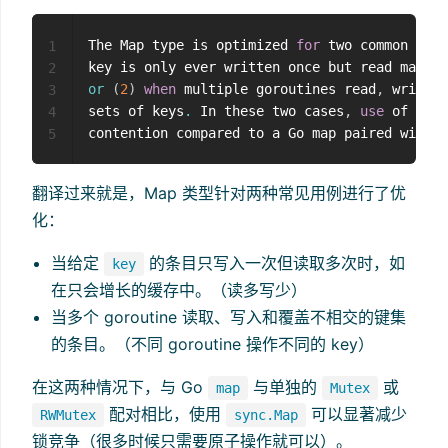
The Map type is optimized 
for
 two common 
use
 
1
key is only ever written once but read many t
2
or
(
2
)
when
 multiple goroutines read
,
 write
,
3
sets of keys
.
 In these two cases
,
use
 of a Ma
4
contention compared to a Go map paired with a
5
翻译过来就是，Map 类型针对两种常见用例进行了优
化：
当给定
的条目只写入一次但读取多次时，如
key
在只会增长的缓存中。（读多写少）
当多个 goroutine 读取、写入和覆盖不相交的键集
的条目。（不同 goroutine 操作不同的 key）
在这两种情况下，与 Go
与单独的
或
map
Mutex
配对相比，使用
可以显著减少
RWMutex
sync.Map
锁竞争（很多时候只需要原子操作就可以）。