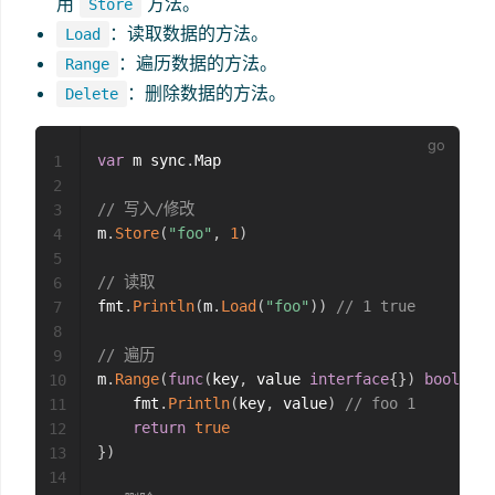
用
方法。
Store
：读取数据的方法。
Load
：遍历数据的方法。
Range
：删除数据的方法。
Delete
var
 m sync
.
Map

1
2
// 写入/修改
3
m
.
Store
(
"foo"
,
1
)
4
5
// 读取
6
fmt
.
Println
(
m
.
Load
(
"foo"
)
)
// 1 true
7
8
// 遍历
9
m
.
Range
(
func
(
key
,
 value 
interface
{
}
)
bool
{
10
    fmt
.
Println
(
key
,
 value
)
// foo 1
11
return
true
12
}
)
13
14