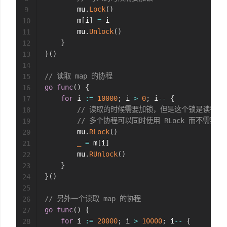
        mu
.
Lock
(
)
9
        m
[
i
]
=
 i

10
        mu
.
Unlock
(
)
11
}
12
}
(
)
13
14
// 读取 map 的协程
15
go
func
(
)
{
16
for
 i 
:=
10000
;
 i 
>
0
;
 i
--
{
17
// 读取的时候需要加锁，但是这个锁是读锁
18
// 多个协程可以同时使用 RLock 而不需要等
19
        mu
.
RLock
(
)
20
_
=
 m
[
i
]
21
        mu
.
RUnlock
(
)
22
}
23
}
(
)
24
25
// 另外一个读取 map 的协程
26
go
func
(
)
{
27
for
 i 
:=
20000
;
 i 
>
10000
;
 i
--
{
28