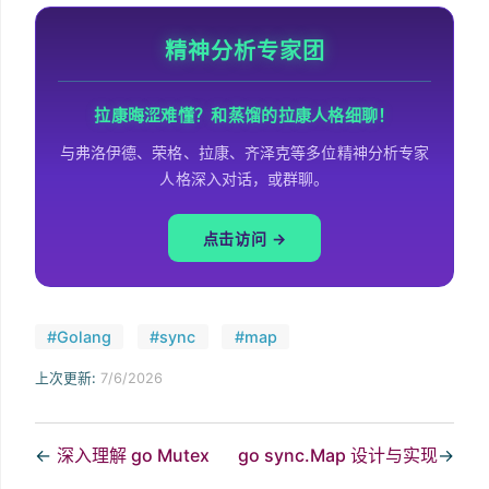
精神分析专家团
拉康晦涩难懂？和蒸馏的拉康人格细聊！
与弗洛伊德、荣格、拉康、齐泽克等多位精神分析专家
人格深入对话，或群聊。
点击访问 →
#Golang
#sync
#map
上次更新:
7/6/2026
←
深入理解 go Mutex
go sync.Map 设计与实现
→