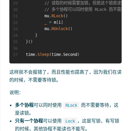
// 读取的时候需要加锁，但是这个锁是读锁
29
// 多个协程可以同时使用 RLock 而不需要等
30
        mu
.
RLock
(
)
31
_
=
 m
[
i
]
32
        mu
.
RUnlock
(
)
33
}
34
}
(
)
35
36
time
.
Sleep
(
time
.
Second
)
37
这样就不会报错了，而且性能也提高了，因为我们在读
的时候，不需要等待锁。
说明：
多个协程
可以同时使用
而不需要等待，这
RLock
是读锁。
只有一个协程
可以使用
，这是写锁，有写锁
Lock
的时候，其他协程不能读也不能写。