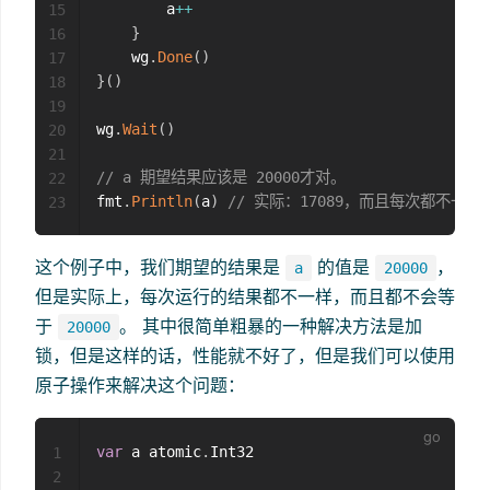
        a
++
15
}
16
    wg
.
Done
(
)
17
}
(
)
18
19
wg
.
Wait
(
)
20
21
// a 期望结果应该是 20000才对。
22
fmt
.
Println
(
a
)
// 实际：17089，而且每次都不一样
23
这个例子中，我们期望的结果是
的值是
，
a
20000
但是实际上，每次运行的结果都不一样，而且都不会等
于
。 其中很简单粗暴的一种解决方法是加
20000
锁，但是这样的话，性能就不好了，但是我们可以使用
原子操作来解决这个问题：
var
 a atomic
.
Int32

1
2