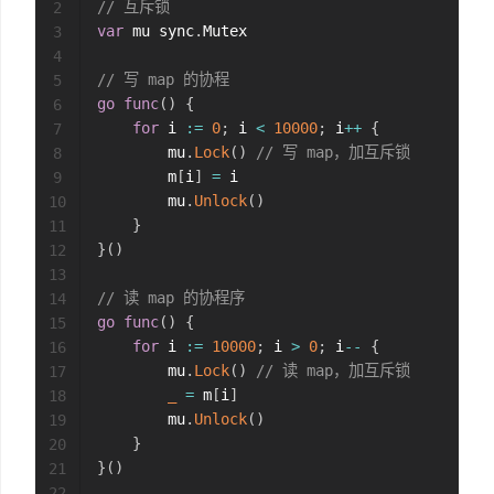
// 互斥锁
2
var
 mu sync
.
Mutex

3
4
// 写 map 的协程
5
go
func
(
)
{
6
for
 i 
:=
0
;
 i 
<
10000
;
 i
++
{
7
        mu
.
Lock
(
)
// 写 map，加互斥锁
8
        m
[
i
]
=
 i

9
        mu
.
Unlock
(
)
10
}
11
}
(
)
12
13
// 读 map 的协程序
14
go
func
(
)
{
15
for
 i 
:=
10000
;
 i 
>
0
;
 i
--
{
16
        mu
.
Lock
(
)
// 读 map，加互斥锁
17
_
=
 m
[
i
]
18
        mu
.
Unlock
(
)
19
}
20
}
(
)
21
22