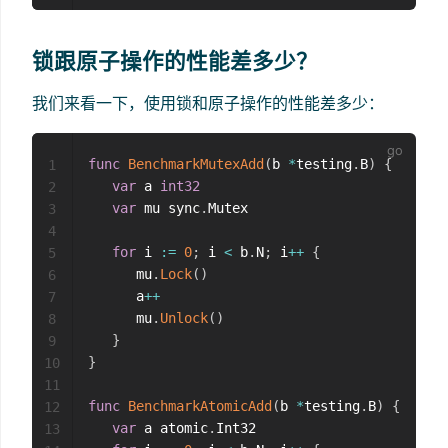
锁跟原子操作的性能差多少？
我们来看一下，使用锁和原子操作的性能差多少：
func
BenchmarkMutexAdd
(
b 
*
testing
.
B
)
{
1
var
 a 
int32
2
var
 mu sync
.
Mutex

3
4
for
 i 
:=
0
;
 i 
<
 b
.
N
;
 i
++
{
5
      mu
.
Lock
(
)
6
      a
++
7
      mu
.
Unlock
(
)
8
}
9
}
10
11
func
BenchmarkAtomicAdd
(
b 
*
testing
.
B
)
{
12
var
 a atomic
.
Int32

13