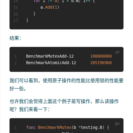
for
 i 
:=
0
;
 i 
<
 b
.
N
;
 i
++
{
14
      a
.
Add
(
1
)
15
}
16
}
17
结果：
BenchmarkMutexAdd-12       
100000000
1
BenchmarkAtomicAdd-12      
205196968
2
我们可以看到，使用原子操作的性能比使用锁的性能要
好一些。
也许我们会觉得上面这个例子是写操作，那么读操作
呢？我们来看一下：
func
BenchmarkMutex
(
b 
*
testing
.
B
)
{
1