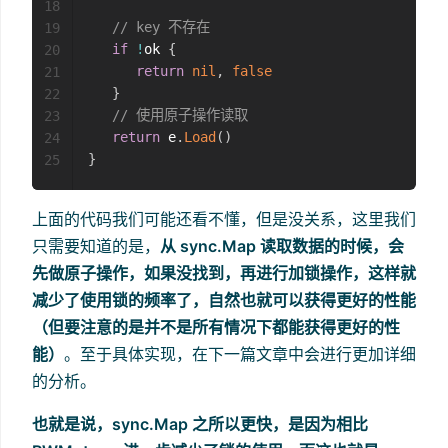
18
// key 不存在
19
if
!
ok 
{
20
return
nil
,
false
21
}
22
// 使用原子操作读取
23
return
 e
.
Load
(
)
24
}
25
上面的代码我们可能还看不懂，但是没关系，这里我们
只需要知道的是，
从 sync.Map 读取数据的时候，会
先做原子操作，如果没找到，再进行加锁操作，这样就
减少了使用锁的频率了，自然也就可以获得更好的性能
（但要注意的是并不是所有情况下都能获得更好的性
能）
。至于具体实现，在下一篇文章中会进行更加详细
的分析。
也就是说，sync.Map 之所以更快，是因为相比