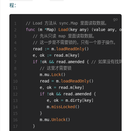
程：
// Load 方法从 sync.Map 里面读取数据。
1
func
(
m 
*
Map
)
Load
(
key any
)
(
value any
,
 ok 
bo
2
// 先从只读 map 里面读取数据。
3
// 这一步是不需要锁的，只有一个原子操作。
4
   read 
:=
 m
.
loadReadOnly
(
)
5
   e
,
 ok 
:=
 read
.
m
[
key
]
6
if
!
ok 
&&
 read
.
amended 
{
// 如果没有找到，并且
7
// 这里才需要锁
8
      m
.
mu
.
Lock
(
)
9
      read 
=
 m
.
loadReadOnly
(
)
10
      e
,
 ok 
=
 read
.
m
[
key
]
11
if
!
ok 
&&
 read
.
amended 
{
12
         e
,
 ok 
=
 m
.
dirty
[
key
]
13
         m
.
missLocked
(
)
14
}
15
      m
.
mu
.
Unlock
(
)
16
}
17