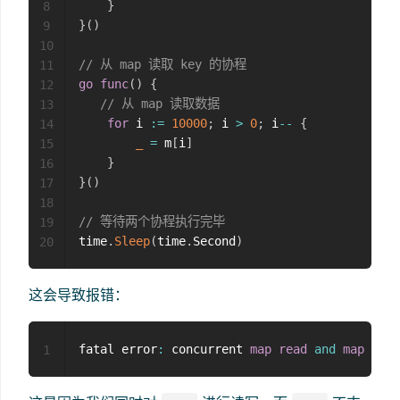
}
8
}
(
)
9
10
// 从 map 读取 key 的协程
11
go
func
(
)
{
12
// 从 map 读取数据
13
for
 i 
:=
10000
;
 i 
>
0
;
 i
--
{
14
_
=
 m
[
i
]
15
}
16
}
(
)
17
18
// 等待两个协程执行完毕
19
time
.
Sleep
(
time
.
Second
)
20
这会导致报错：
fatal error
:
 concurrent 
map
read
and
map
writ
1