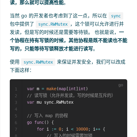
读，那么就可以提高性能
。
当然 go 的开发者也考虑到了这一点，所以在
sync
包中提供了
，这个锁可以允许进行并
sync.RWMutex
发读，但是写的时候还是需要等待锁。 也就是说，
一
个协程在持有写锁的时候，其他协程是既不能读也不能
写的，只能等待写锁释放才能进行读写
。
使用
来保证并发安全，我们可以改成
sync.RWMutex
下面这样：
var
 m 
=
make
(
map
[
int
]
int
)
1
// 读写锁（允许并发读，写的时候是互斥的）
2
var
 mu sync
.
RWMutex

3
4
// 写入 map 的协程
5
go
func
(
)
{
6
for
 i 
:=
0
;
 i 
<
10000
;
 i
++
{
7
// 写入的时候需要加锁
8