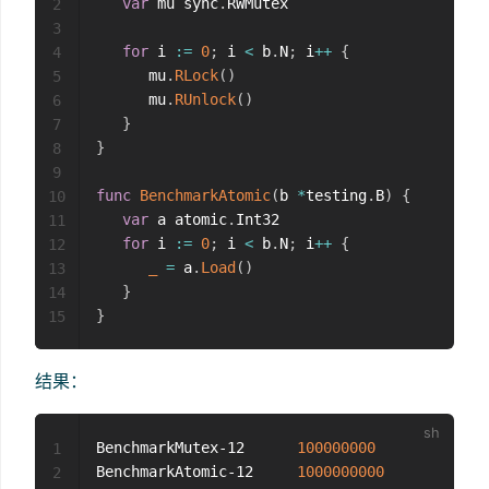
var
 mu sync
.
RWMutex

2
3
for
 i 
:=
0
;
 i 
<
 b
.
N
;
 i
++
{
4
      mu
.
RLock
(
)
5
      mu
.
RUnlock
(
)
6
}
7
}
8
9
func
BenchmarkAtomic
(
b 
*
testing
.
B
)
{
10
var
 a atomic
.
Int32

11
for
 i 
:=
0
;
 i 
<
 b
.
N
;
 i
++
{
12
_
=
 a
.
Load
(
)
13
}
14
}
15
结果：
BenchmarkMutex-12      
100000000
10.
1
BenchmarkAtomic-12     
1000000000
0.
2