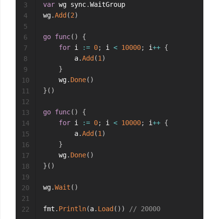
var
 wg sync
.
WaitGroup

3
wg
.
Add
(
2
)
4
5
go
func
(
)
{
6
for
 i 
:=
0
;
 i 
<
10000
;
 i
++
{
7
        a
.
Add
(
1
)
8
}
9
    wg
.
Done
(
)
10
}
(
)
11
12
go
func
(
)
{
13
for
 i 
:=
0
;
 i 
<
10000
;
 i
++
{
14
        a
.
Add
(
1
)
15
}
16
    wg
.
Done
(
)
17
}
(
)
18
19
wg
.
Wait
(
)
20
21
fmt
.
Println
(
a
.
Load
(
)
)
// 20000
22