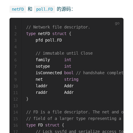
和
的源码：
netFD
poll.FD
// Network file descriptor.
1
type
 netFD 
struct
{
2
	pfd poll
.
FD

3
4
// immutable until Close
5
	family      
int
6
	sotype      
int
7
	isConnected 
bool
// handshake completed o
8
	net         
string
9
	laddr       Addr

10
11
}
12
13
// FD is a file descriptor. The net and os pa
14
// field of a larger type representing a netw
15
type
 FD 
struct
{
16
// Lock sysfd and serialize access to Rea
17