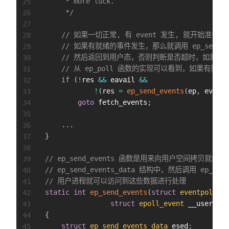
	 * more luck.

25
	 */
26
27
// 如果一切正常, 有 event 发生, 就开始准备数
28
// 如果有就绪的事件发生，那么就调用 ep_send_e
29
// 然后返回到用户态，否则判断是否超时，如果没
30
// 从 ep_poll 函数的实现可以看到，如果有就绪事
31
if
(
!
res 
&&
 eavail 
&&
32
!
(
res 
=
ep_send_events
(
ep
,
 events
33
goto
 fetch_events
;
34
35
.
.
.
36
}
37
38
// ep_send_events 函数是用来向用户空间拷贝就
39
// ep_send_events_data 结构中，然后调用 ep
40
// 用户进程就可以访问到这些数据进行处理
41
static
int
ep_send_events
(
struct
eventpoll
*
e
42
struct
epoll_event
 __user 
*
ev
43
{
44
struct
ep_send_events_data
 esed
;
45