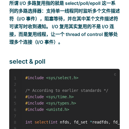
所谓 I/O 多路复用指的就是 select/poll/epoll 这一系
列的多路选择器：支持单一线程同时监听多个文件描述
符（I/O 事件），阻塞等待，并在其中某个文件描述符
可读写时收到通知。 I/O 复用其实复用的不是 I/O 连
接，而是复用线程，让一个 thread of control 能够处
理多个连接（I/O 事件）。
select & poll
#
include
<sys/select.h>
1
2
/* According to earlier standards */
3
#
include
<sys/time.h>
4
#
include
<sys/types.h>
5
#
include
<unistd.h>
6
7
int
select
(
int
 nfds
,
 fd_set 
*
readfds
,
 fd_set 
8
9