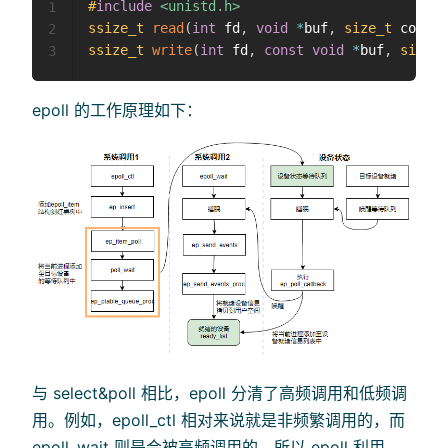
#
include
<unistd.h>
1
ssize_t
read
(
int
 fd
,
void
*
buf
,
size_t
 count
)
2
ssize_t
write
(
int
 fd
,
const
void
*
buf
,
size_t
3
epoll 的工作原理如下：
与 select&poll 相比，epoll 分清了高频调用和低频调
用。例如，epoll_ctl 相对来说就是非频繁调用的，而
epoll_wait 则是会被高频调用的。所以 epoll 利用