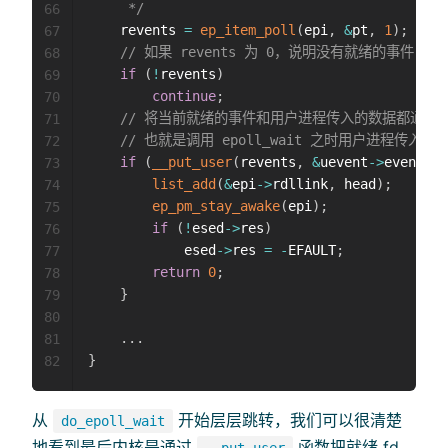
	 */
66
	revents 
=
ep_item_poll
(
epi
,
&
pt
,
1
)
;
67
// 如果 revents 为 0，说明没有就绪的事
68
if
(
!
revents
)
69
continue
;
70
// 将当前就绪的事件和用户进程传入的数据都通过 __
71
// 也就是调用 epoll_wait 之时用户进程传入的
72
if
(
__put_user
(
revents
,
&
uevent
->
events
)
73
list_add
(
&
epi
->
rdllink
,
 head
)
;
74
ep_pm_stay_awake
(
epi
)
;
75
if
(
!
esed
->
res
)
76
			esed
->
res 
=
-
EFAULT
;
77
return
0
;
78
}
79
80
.
.
.
81
}
82
从
开始层层跳转，我们可以很清楚
do_epoll_wait
地看到最后内核是通过
函数把就绪 fd