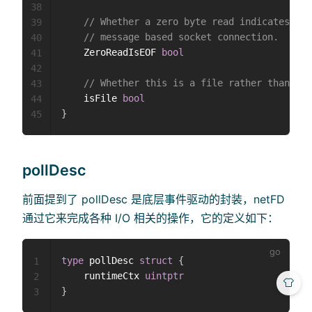
38
// Whether a zero byte read indicates EOF
39
// message based socket connection.
40
	ZeroReadIsEOF 
bool
41
42
// Whether this is a file rather than a n
43
	isFile 
bool
44
}
45
pollDesc
前面提到了 pollDesc 是底层事件驱动的封装，netFD
通过它来完成各种 I/O 相关的操作，它的定义如下：
type
 pollDesc 
struct
{
1
	runtimeCtx 
uintptr
2
}
3