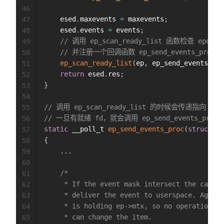
46
	esed
.
maxevents 
=
 maxevents
;
47
	esed
.
events 
=
 events
;
48
// 调用 ep_scan_ready_list 函数检查 epol
49
// 并注册一个回调函数 ep_send_events_proc
50
ep_scan_ready_list
(
ep
,
 ep_send_events_pro
51
return
 esed
.
res
;
52
}
53
54
// 调用 ep_scan_ready_list 的时候会传递指向 e
55
// 一旦有就绪 fd，就会调用 ep_send_events_proc
56
static
 __poll_t 
ep_send_events_proc
(
struct
ev
57
{
58
.
.
.
59
60
/*

61
	 * If the event mask intersect the caller-requested one,

62
	 * deliver the event to userspace. Again, ep_scan_ready_list()

63
	 * is holding ep->mtx, so no operations coming from userspace

64
	 * can change the item.

65