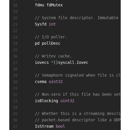
	fdmu fdMutex

18
19
// System file descriptor. Immutable unti
20
	Sysfd 
int
21
22
// I/O poller.
23
	pd pollDesc

24
25
// Writev cache.
26
	iovecs 
*
[
]
syscall
.
Iovec

27
28
// Semaphore signaled when file is closed
29
	csema 
uint32
30
31
// Non-zero if this file has been set to 
32
	isBlocking 
uint32
33
34
// Whether this is a streaming descriptor
35
// packet-based descriptor like a UDP soc
36
	IsStream 
bool
37