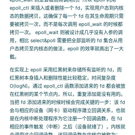
epoll_ctl 来插入或者删除一个 fd，实现用户态到内核
态的数据拷贝，这确保了每一个 fd 在其生命周期只需
要被拷贝一次，而不是每次调用 epoll_wait 的时候都
拷贝一次。 epoll_wait 则被设计成几乎没有入参的调
用，相比 select&poll 需要把全部监听的 fd 集合从用
户态拷贝至内核态的做法，epoll 的效率就高出了一大
截。
在实现上 epoll 采用红黑树来存储所有监听的 fd，而
红黑树本身插入和删除性能比较稳定，时间复杂度
O(logN)。通过 epoll_ctl 函数添加进来的 fd 都会被放
在红黑树的某个节点内，所以，重复添加是没有用的。
当把 fd 添加进来的时候时候会完成关键的一步：该 fd
会与相应的设备（网卡）驱动程序建立回调关系，也就
是在内核中断处理程序为它注册一个回调函数，在 fd
相应的事件触发（中断）之后（设备就绪了），内核就
会调用这个回调函数，该回调函数在内核中被称为：