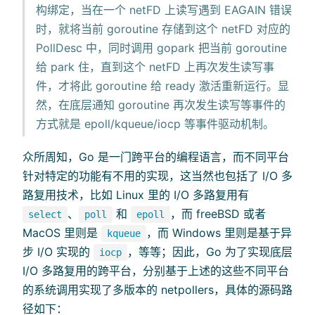
构绑定，当在一个 netFD 上读写遇到 EAGAIN 错误
时，就将当前 goroutine 存储到这个 netFD 对应的
PollDesc 中，同时调用 gopark 把当前 goroutine
给 park 住，直到这个 netFD 上再次发生读写事
件，才将此 goroutine 给 ready 激活重新运行。显
然，在底层通知 goroutine 再次发生读写等事件的
方式就是 epoll/kqueue/iocp 等事件驱动机制。
众所周知，Go 是一门跨平台的编程语言，而不同平台
针对特定的功能有不用的实现，这当然也包括了 I/O 多
路复用技术，比如 Linux 里的 I/O 多路复用有
、
和
，而 freeBSD 或者
select
poll
epoll
MacOS 里则是
，而 Windows 里则是基于异
kqueue
步 I/O 实现的
，等等；因此，Go 为了实现底层
iocp
I/O 多路复用的跨平台，分别基于上述的这些不同平台
的系统调用实现了多版本的 netpollers，具体的源码路
径如下：