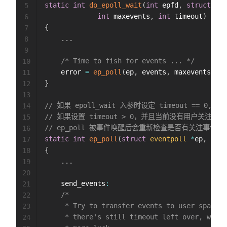
static
int
do_epoll_wait
(
int
 epfd
,
struct
epo
5
int
 maxevents
,
int
 timeout
)
6
{
7
.
.
.
8
9
/* Time to fish for events ... */
10
	error 
=
ep_poll
(
ep
,
 events
,
 maxevents
,
 ti
11
}
12
13
// 如果 epoll_wait 入参时设定 timeout == 0
14
// 如果设置 timeout > 0，并且当前没有用户关注的
15
// ep_poll 被事件唤醒后会重新检查是否有关注事件
16
static
int
ep_poll
(
struct
eventpoll
*
ep
,
stru
17
{
18
.
.
.
19
20
	send_events
:
21
/*

22
	 * Try to transfer events to user space. In case we get 0 events and

23
	 * there's still timeout left over, we go trying again in search of

24