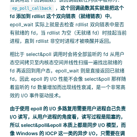
，
这个回调函数其实就是把这个
ep_poll_callback
fd 添加到 rdllist 这个双向链表（就绪链表）中
。
epoll_wait 实际上就是去检查 rdllist 双向链表中是否
有就绪的 fd，当 rdllist 为空（无就绪 fd）时挂起当前
进程，直到 rdllist 非空时进程才被唤醒并返回。
相比于 select&poll 调用时会将全部监听的 fd 从用户
态空间拷贝至内核态空间并线性扫描一遍找出就绪的
fd 再返回到用户态，epoll_wait 则是直接返回已就绪
fd，因此 epoll 的 I/O 性能不会像 select&poll 那样随
着监听的 fd 数量增加而出现线性衰减，是一个非常高
效的 I/O 事件驱动技术。
由于使用 epoll 的 I/O 多路复用需要用户进程自己负责
I/O 读写，从用户进程的角度看，读写过程是阻塞的，
所以 select&poll&epoll 本质上都是同步 I/O 模型，而
像 Windows 的 IOCP 这一类的异步 I/O，只需要在调