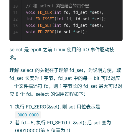
// 和 select 紧密结合的四个宏：
10
void
FD_CLR
(
int
 fd
,
 fd_set 
*
set
)
;
11
int
FD_ISSET
(
int
 fd
,
 fd_set 
*
set
)
;
12
void
FD_SET
(
int
 fd
,
 fd_set 
*
set
)
;
13
void
FD_ZERO
(
fd_set 
*
set
)
;
14
select 是 epoll 之前 Linux 使用的 I/O 事件驱动技
术。
理解 select 的关键在于理解 fd_set，为说明方便，取
fd_set 长度为 1 字节，fd_set 中的每一 bit 可以对应
一个文件描述符 fd，则 1 字节长的 fd_set 最大可以对
应 8 个 fd。select 的调用过程如下：
执行 FD_ZERO(&set), 则 set 用位表示是
0000,0000
若 fd＝5, 执行 FD_SET(fd, &set); 后 set 变为
0001,0000(第 5 位置为 1)