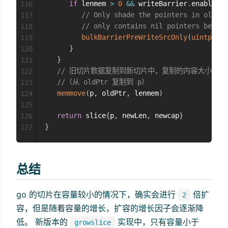
if
 lenmem 
>
0
&&
 writeBarrier
.
enabled 
{
116
// Only shade the pointers in oldPtr
117
// only contains nil pointers becaus
118
bulkBarrierPreWriteSrcOnly
(
uintptr
(
p
119
}
120
}
121
// 旧切片数据复制到新切片中，复制的内容大小为 le
122
//（从 oldPtr 复制到 p）
123
memmove
(
p
,
 oldPtr
,
 lenmem
)
124
125
return
 slice
{
p
,
 newLen
,
 newcap
}
126
}
127
总结
go 的切片在容量较小的情况下，确实会进行
倍扩
2
容，但是随着容量的增长，扩容的增长因子会逐渐降
低。 新版本的
实现中，只有容量小于
growslice