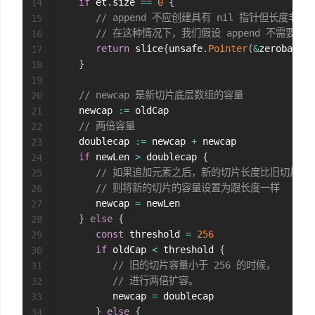
if
 et
.
size 
==
0
{
14
// append 不应创建具有 nil 指针但长度非
15
// 在这种情况下，我们假设 append 不需要保留 
16
return
 slice
{
unsafe
.
Pointer
(
&
zerobase
)
,
17
}
18
19
// newcap 是新切片底层数组的容量
20
   newcap 
:=
 oldCap

21
// 两倍容量
22
   doublecap 
:=
 newcap 
+
 newcap

23
if
 newLen 
>
 doublecap 
{
24
// 如果追加元素之后，新的切片长度比旧切片 2
25
// 则将新的切片的容量设置为跟长度一样
26
      newcap 
=
 newLen

27
}
else
{
28
const
 threshold 
=
256
29
if
 oldCap 
<
 threshold 
{
30
// 旧的切片容量小于 256 的时候，
31
// 进行两倍扩容。
32
         newcap 
=
 doublecap

33
}
else
{
34