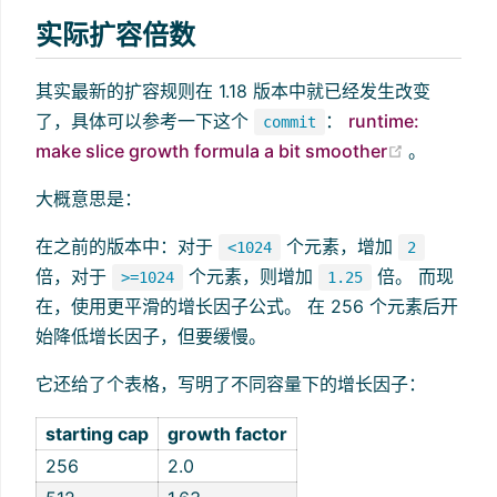
实际扩容倍数
其实最新的扩容规则在 1.18 版本中就已经发生改变
了，具体可以参考一下这个
：
runtime:
commit
(opens ne
make slice growth formula a bit smoother
。
大概意思是：
在之前的版本中：对于
个元素，增加
<1024
2
倍，对于
个元素，则增加
倍。 而现
>=1024
1.25
在，使用更平滑的增长因子公式。 在 256 个元素后开
始降低增长因子，但要缓慢。
它还给了个表格，写明了不同容量下的增长因子：
starting cap
growth factor
256
2.0