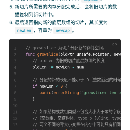
新切片所需要的内存分配完成后，会将旧切片的数
据复制到新切片中。
最后返回指向新的底层数组的切片，其长度为
，容量为
。
newLen
newcap
// growtslice 为切片分配新的存储空间。
1
func
growslice
(
oldPtr unsafe
.
Pointer
,
 newLen
,
2
// oldLen 为旧的切片底层数组的长度
3
   oldLen 
:=
 newLen 
-
 num

4
5
// 分配的新的长度不能小于 0（整数溢出的时候会
6
if
 newLen 
<
0
{
7
panic
(
errorString
(
"growslice: len out o
8
}
9
10
// 如果结构或数组类型不包含大小大于零的字段（
11
//（空数组、空结构体，type b [0]int、type zero
12
// 两个不同的零大小变量在内存中可能具有相同的地
13