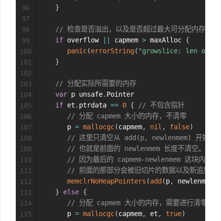
}
96
97
// 检查是否溢出，以及是否超过最大可分配内存
98
if
 overflow 
||
 capmem 
>
 maxAlloc 
{
99
panic
(
errorString
(
"growslice: len out o
100
}
101
102
// 分配实际所需要的内存
103
var
 p unsafe
.
Pointer

104
if
 et
.
ptrdata 
==
0
{
// 不包含指针
105
// 分配 capmem 大小的内存，不清零
106
      p 
=
mallocgc
(
capmem
,
nil
,
false
)
107
// 这里只清空从 add(p, newlenmem) 开始大小
108
// 也就是前面的 newlenmem 长度不清空。
109
// 因为最后的 capmem-newlenmem 这块
110
// 前面的那部分会被旧切片的数据以及新追加的
111
memclrNoHeapPointers
(
add
(
p
,
 newlenmem
)
,
112
}
else
{
113
// 分配 capmem 大小的内存，需要进行清零
114
      p 
=
mallocgc
(
capmem
,
 et
,
true
)
115