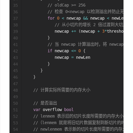
// oldCap >= 256
35
// 检查 0<newcap 以检测溢出并防止无限
36
for
0
<
 newcap 
&&
 newcap 
<
 newLen 
{
37
// 从小切片的增长 2 倍过渡到大切片的增
38
            newcap 
+=
(
newcap 
+
3
*
threshold
)
39
}
40
// 当 newcap 计算溢出时，将 newcap
41
if
 newcap 
<=
0
{
42
            newcap 
=
 newLen

43
}
44
}
45
}
46
47
// 计算实际所需要的内存大小
48
49
// 是否溢出
50
var
 overflow 
bool
51
// lenmem 表示旧的切片长度所需要的内存大小
52
//（lenmem 就是将旧切片数据复制到新切片的时
53
// newlenmem 表示新的切片长度所需要的内存大小
54