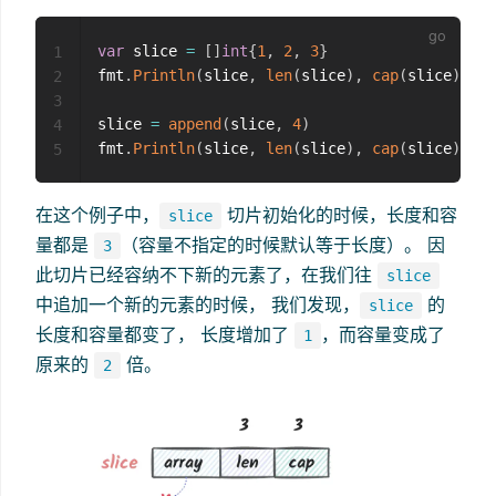
var
 slice 
=
[
]
int
{
1
,
2
,
3
}
1
fmt
.
Println
(
slice
,
len
(
slice
)
,
cap
(
slice
)
)
2
3
slice 
=
append
(
slice
,
4
)
4
fmt
.
Println
(
slice
,
len
(
slice
)
,
cap
(
slice
)
)
5
在这个例子中，
切片初始化的时候，长度和容
slice
量都是
（容量不指定的时候默认等于长度）。 因
3
此切片已经容纳不下新的元素了，在我们往
slice
中追加一个新的元素的时候， 我们发现，
的
slice
长度和容量都变了， 长度增加了
，而容量变成了
1
原来的
倍。
2