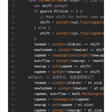
case
isPowerOfTwo
(
et
.
size
)
:
// 比如 []int6
75
var
 shift 
uintptr
76
if
 goarch
.
PtrSize 
==
8
{
77
// Mask shift for better code genera
78
         shift 
=
uintptr
(
sys
.
TrailingZeros64
(
79
}
else
{
80
         shift 
=
uintptr
(
sys
.
TrailingZeros32
(
81
}
82
      lenmem 
=
uintptr
(
oldLen
)
<<
 shift

83
      newlenmem 
=
uintptr
(
newLen
)
<<
 shift

84
      capmem 
=
roundupsize
(
uintptr
(
newcap
)
<<
85
      overflow 
=
uintptr
(
newcap
)
>
(
maxAlloc 
86
      newcap 
=
int
(
capmem 
>>
 shift
)
87
      capmem 
=
uintptr
(
newcap
)
<<
 shift

88
default
:
// 没得优化，直接使用乘法了
89
      lenmem 
=
uintptr
(
oldLen
)
*
 et
.
size

90
      newlenmem 
=
uintptr
(
newLen
)
*
 et
.
size

91
      capmem
,
 overflow 
=
 math
.
MulUintptr
(
et
.
s
92
      capmem 
=
roundupsize
(
capmem
)
93
      newcap 
=
int
(
capmem 
/
 et
.
size
)
94
      capmem 
=
uintptr
(
newcap
)
*
 et
.
size

95