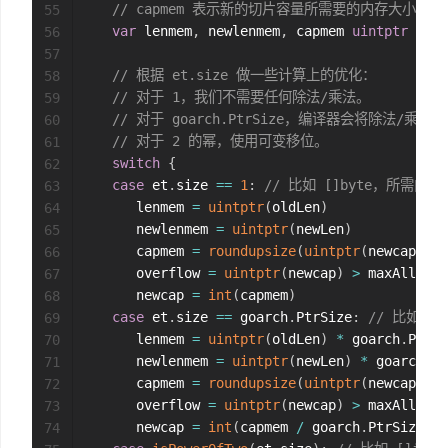
// capmem 表示新的切片容量所需要的内存大小
55
var
 lenmem
,
 newlenmem
,
 capmem 
uintptr
56
57
// 根据 et.size 做一些计算上的优化：
58
// 对于 1，我们不需要任何除法/乘法。
59
// 对于 goarch.PtrSize，编译器会将除法/
60
// 对于 2 的幂，使用可变移位。
61
switch
{
62
case
 et
.
size 
==
1
:
// 比如 []byte，所需内存大
63
      lenmem 
=
uintptr
(
oldLen
)
64
      newlenmem 
=
uintptr
(
newLen
)
65
      capmem 
=
roundupsize
(
uintptr
(
newcap
)
)
66
      overflow 
=
uintptr
(
newcap
)
>
 maxAlloc

67
      newcap 
=
int
(
capmem
)
68
case
 et
.
size 
==
 goarch
.
PtrSize
:
// 比如 []
69
      lenmem 
=
uintptr
(
oldLen
)
*
 goarch
.
PtrSi
70
      newlenmem 
=
uintptr
(
newLen
)
*
 goarch
.
Pt
71
      capmem 
=
roundupsize
(
uintptr
(
newcap
)
*
 
72
      overflow 
=
uintptr
(
newcap
)
>
 maxAlloc
/
g
73
      newcap 
=
int
(
capmem 
/
 goarch
.
PtrSize
)
74