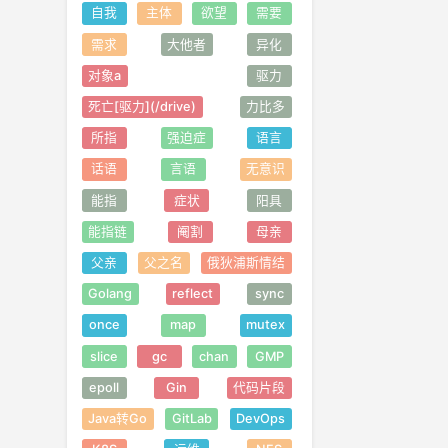
自我
主体
欲望
需要
需求
大他者
异化
对象a
驱力
死亡[驱力](/drive)
力比多
所指
强迫症
语言
话语
言语
无意识
能指
症状
阳具
能指链
阉割
母亲
父亲
父之名
俄狄浦斯情结
Golang
reflect
sync
once
map
mutex
slice
gc
chan
GMP
epoll
Gin
代码片段
Java转Go
GitLab
DevOps