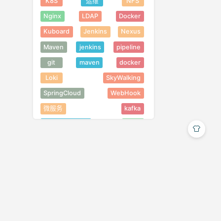
K8S
运维
NFS
Nginx
LDAP
Docker
Kuboard
Jenkins
Nexus
Maven
jenkins
pipeline
git
maven
docker
Loki
SkyWalking
SpringCloud
WebHook
微服务
kafka
SpringDataJpa
工具
Excel
POI
Bash
Gradle
摘录
Java
Task
配置中心
Mybatis
SpringBoot
Swagger
函数式编程
Stream流
JUC
编程思想
面向对象