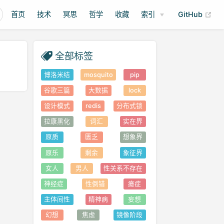
(op
首页
技术
冥思
哲学
收藏
索引
GitHub
全部标签
博洛米结
mosquito
pip
谷歌三篇
大数据
lock
设计模式
redis
分布式锁
拉康黑化
词汇
实在界
原质
匮乏
想象界
原乐
剩余
象征界
女人
男人
性关系不存在
神经症
性倒错
癔症
主体间性
精神病
妄想
幻想
焦虑
镜像阶段