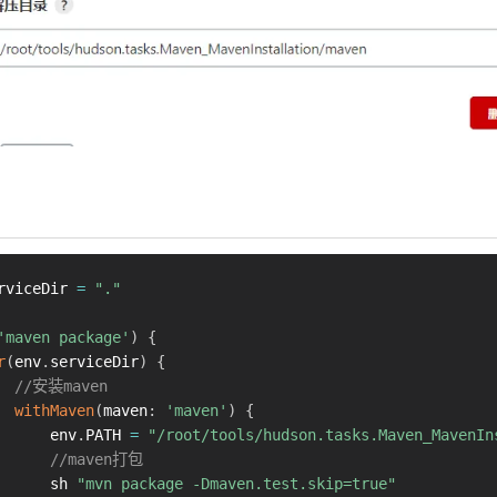
rviceDir 
=
"."
'maven package'
)
{
r
(
env
.
serviceDir
)
{
//安装maven
withMaven
(
maven
:
'maven'
)
{
      env
.
PATH 
=
"/root/tools/hudson.tasks.Maven_MavenIn
//maven打包
      sh 
"mvn package -Dmaven.test.skip=true"