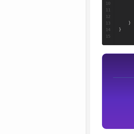
10
      
11
12
}
13
}
14
15