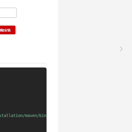
stallation/maven/bin:
${
env
.
PATH
}
"