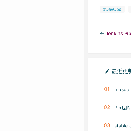
#DevOps
←
Jenkins 
最近更
01
mosqu
02
Pip包
03
stable