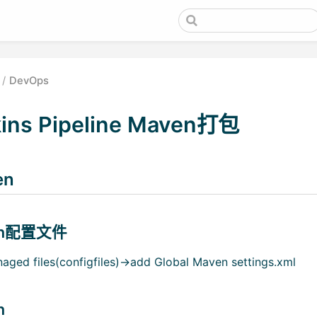
DevOps
ins Pipeline Maven打包
en
en配置文件
d files(configfiles)->add Global Maven settings.xml
n