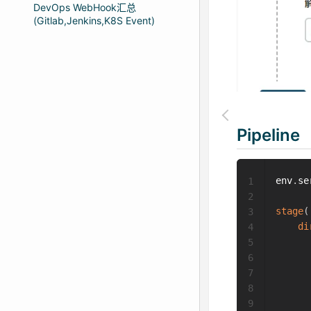
DevOps WebHook汇总
(Gitlab,Jenkins,K8S Event)
Pipeline
env
.
se
1
2
stage
(
3
di
4
5
6
      
7
8
      
9